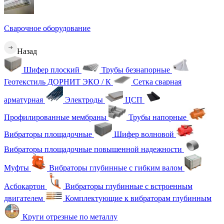
Сварочное оборудование
Назад
Шифер плоский
Трубы безнапорные
Геотекстиль ДОРНИТ ЭКО / К
Сетка сварная
арматурная
Электроды
ЦСП
Профилированные мембраны
Трубы напорные
Вибраторы площадочные
Шифер волновой
Вибраторы площадочные повышенной надежности
Муфты
Вибраторы глубинные с гибким валом
Асбокартон
Вибраторы глубинные с встроенным
двигателем
Комплектующие к вибраторам глубинным
Круги отрезные по металлу