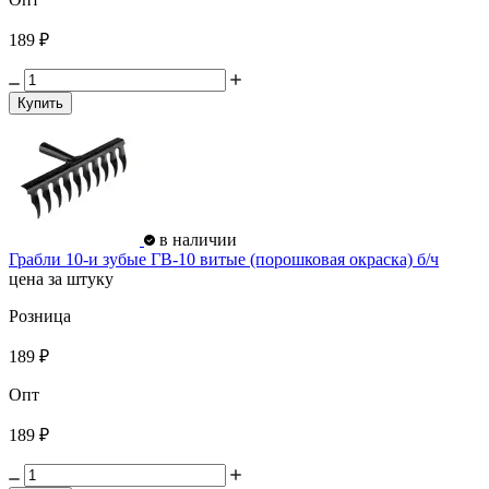
189 ₽
Купить
в наличии
Грабли 10-и зубые ГВ-10 витые (порошковая окраска) б/ч
цена за штуку
Розница
189 ₽
Опт
189 ₽