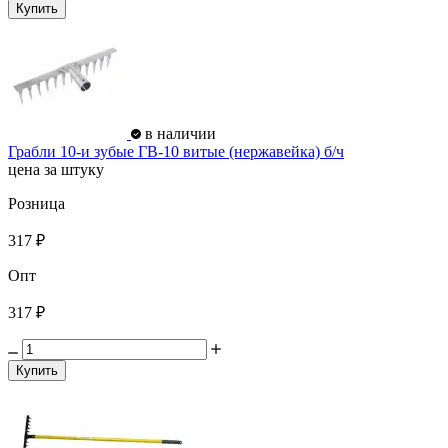
Купить
в наличии
Грабли 10-и зубые ГВ-10 витые (нержавейка) б/ч
цена за штуку
Розница
317 ₽
Опт
317 ₽
Купить