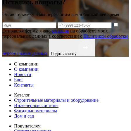
Остались вопросы?
Оставьте заявку и мы перезвоним вам в ближайшее время
Отправляя форму, я даю
согласие
на обработку моих
персональных данных в соответствии с
Политикой обработки
персональных данных
Подать заявку
О компании
О компании
Новости
Блог
Контакты
Каталог
Строительные материалы и оборудование
Инженерные системы
Фасадные материалы
Дом и сад
Покупателям