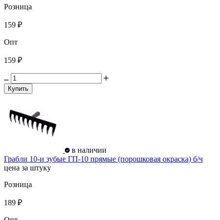
Розница
159 ₽
Опт
159 ₽
Купить
в наличии
Грабли 10-и зубые ГП-10 прямые (порошковая окраска) б/ч
цена за штуку
Розница
189 ₽
Опт