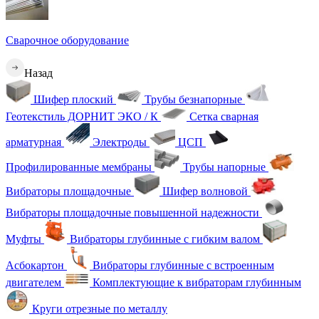
Сварочное оборудование
Назад
Шифер плоский
Трубы безнапорные
Геотекстиль ДОРНИТ ЭКО / К
Сетка сварная
арматурная
Электроды
ЦСП
Профилированные мембраны
Трубы напорные
Вибраторы площадочные
Шифер волновой
Вибраторы площадочные повышенной надежности
Муфты
Вибраторы глубинные с гибким валом
Асбокартон
Вибраторы глубинные с встроенным
двигателем
Комплектующие к вибраторам глубинным
Круги отрезные по металлу