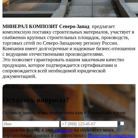
МИНЕРАЛ КОМПОЗИТ Северо-Запад
предлагает
комплексную поставку строительных материалов, участвует в
снабжении крупных строительных площадок, производств,
торговых сетей по Северо-Западному региону России.
Компания имеет долгосрочные и надежные бизнес-отношения
с ведущими отечественными производителями.
Это позволяет гарантировать нашим заказчикам качество
продукции, которое подтверждается сертификатами и
сопровождается всей необходимой юридической
документацией.
Мы всегда на связи!
Остались вопросы?
Оставьте заявку и мы перезвоним вам в ближайшее время
Отправляя форму, я даю
согласие
на обработку моих
персональных данных в соответствии с
Политикой обработки