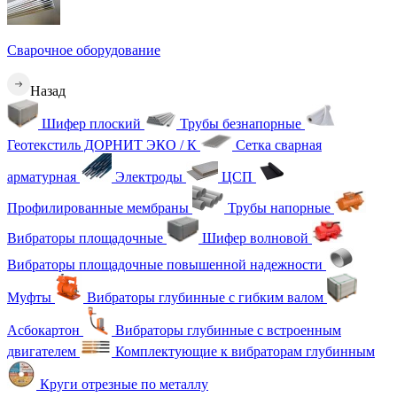
Сварочное оборудование
Назад
Шифер плоский
Трубы безнапорные
Геотекстиль ДОРНИТ ЭКО / К
Сетка сварная
арматурная
Электроды
ЦСП
Профилированные мембраны
Трубы напорные
Вибраторы площадочные
Шифер волновой
Вибраторы площадочные повышенной надежности
Муфты
Вибраторы глубинные с гибким валом
Асбокартон
Вибраторы глубинные с встроенным
двигателем
Комплектующие к вибраторам глубинным
Круги отрезные по металлу