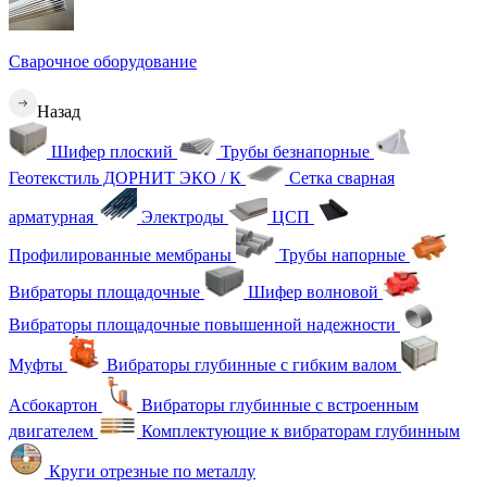
Сварочное оборудование
Назад
Шифер плоский
Трубы безнапорные
Геотекстиль ДОРНИТ ЭКО / К
Сетка сварная
арматурная
Электроды
ЦСП
Профилированные мембраны
Трубы напорные
Вибраторы площадочные
Шифер волновой
Вибраторы площадочные повышенной надежности
Муфты
Вибраторы глубинные с гибким валом
Асбокартон
Вибраторы глубинные с встроенным
двигателем
Комплектующие к вибраторам глубинным
Круги отрезные по металлу