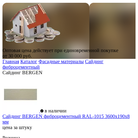
Оптовая цена действует при единовременной покупке
от
30 000
руб.
Главная
Каталог
Фасадные материалы
Сайдинг
фиброцементный
Сайдинг BERGEN
в наличии
Сайдинг BERGEN фиброцементный RAL-1015 3600х190х8
мм
цена за штуку
Розница