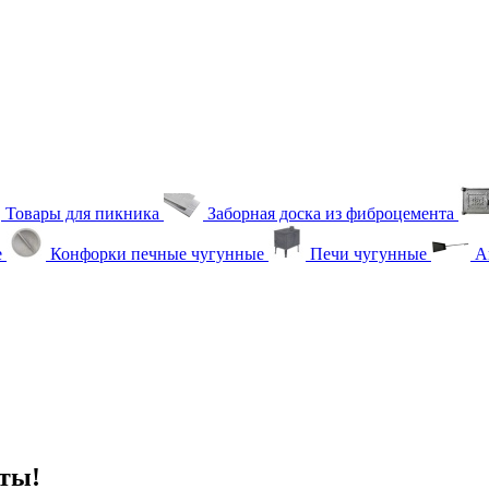
Товары для пикника
Заборная доска из фиброцемента
е
Конфорки печные чугунные
Печи чугунные
Ак
ты!