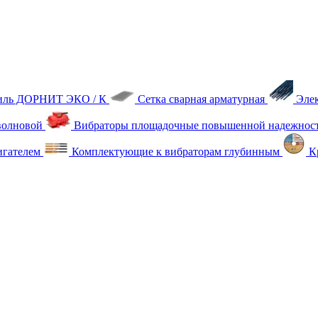
тиль ДОРНИТ ЭКО / К
Сетка сварная арматурная
Эле
олновой
Вибраторы площадочные повышенной надежнос
игателем
Комплектующие к вибраторам глубинным
Кр