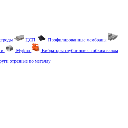
ктроды
ЦСП
Профилированные мембраны
ти
Муфты
Вибраторы глубинные с гибким валом
уги отрезные по металлу