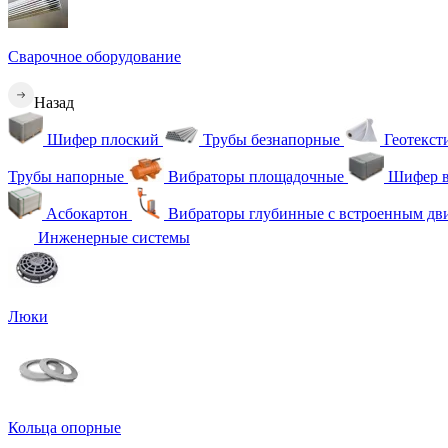
Сварочное оборудование
Назад
Шифер плоский
Трубы безнапорные
Геотекс
Трубы напорные
Вибраторы площадочные
Шифер в
Асбокартон
Вибраторы глубинные с встроенным дв
Инженерные системы
Люки
Кольца опорные