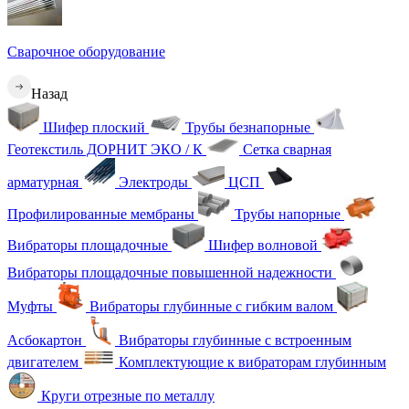
Сварочное оборудование
Назад
Шифер плоский
Трубы безнапорные
Геотекстиль ДОРНИТ ЭКО / К
Сетка сварная
арматурная
Электроды
ЦСП
Профилированные мембраны
Трубы напорные
Вибраторы площадочные
Шифер волновой
Вибраторы площадочные повышенной надежности
Муфты
Вибраторы глубинные с гибким валом
Асбокартон
Вибраторы глубинные с встроенным
двигателем
Комплектующие к вибраторам глубинным
Круги отрезные по металлу