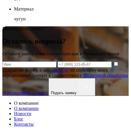
Материал
чугун
Мы всегда на связи!
Остались вопросы?
Оставьте заявку и мы перезвоним вам в ближайшее время
Отправляя форму, я даю
согласие
на обработку моих
персональных данных в соответствии с
Политикой обработки
персональных данных
Подать заявку
О компании
О компании
Новости
Блог
Контакты