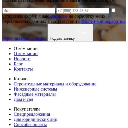
Оставьте заявку и мы перезвоним вам в ближайшее время
Отправляя форму, я даю
согласие
на обработку моих
персональных данных в соответствии с
Политикой обработки
персональных данных
Подать заявку
О компании
О компании
Новости
Блог
Контакты
Каталог
Строительные материалы и оборудование
Инженерные системы
Фасадные материалы
Дом и сад
Покупателям
Спецпредложения
Для юридических лиц
Способы оплаты