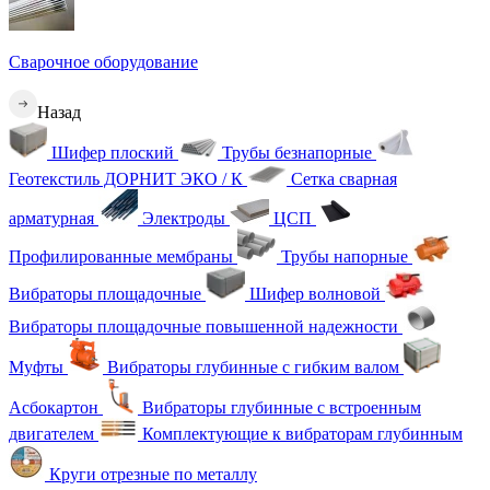
Сварочное оборудование
Назад
Шифер плоский
Трубы безнапорные
Геотекстиль ДОРНИТ ЭКО / К
Сетка сварная
арматурная
Электроды
ЦСП
Профилированные мембраны
Трубы напорные
Вибраторы площадочные
Шифер волновой
Вибраторы площадочные повышенной надежности
Муфты
Вибраторы глубинные с гибким валом
Асбокартон
Вибраторы глубинные с встроенным
двигателем
Комплектующие к вибраторам глубинным
Круги отрезные по металлу