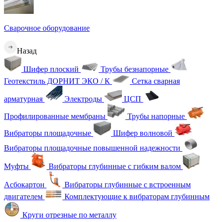
Сварочное оборудование
Назад
Шифер плоский
Трубы безнапорные
Геотекстиль ДОРНИТ ЭКО / К
Сетка сварная
арматурная
Электроды
ЦСП
Профилированные мембраны
Трубы напорные
Вибраторы площадочные
Шифер волновой
Вибраторы площадочные повышенной надежности
Муфты
Вибраторы глубинные с гибким валом
Асбокартон
Вибраторы глубинные с встроенным
двигателем
Комплектующие к вибраторам глубинным
Круги отрезные по металлу