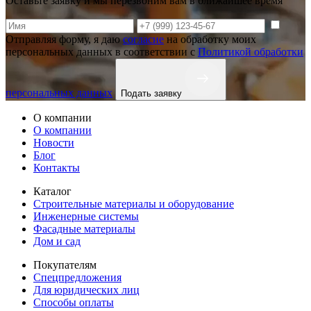
Оставьте заявку и мы перезвоним вам в ближайшее время
Отправляя форму, я даю
согласие
на обработку моих
персональных данных в соответствии с
Политикой обработки
персональных данных
Подать заявку
О компании
О компании
Новости
Блог
Контакты
Каталог
Строительные материалы и оборудование
Инженерные системы
Фасадные материалы
Дом и сад
Покупателям
Спецпредложения
Для юридических лиц
Способы оплаты