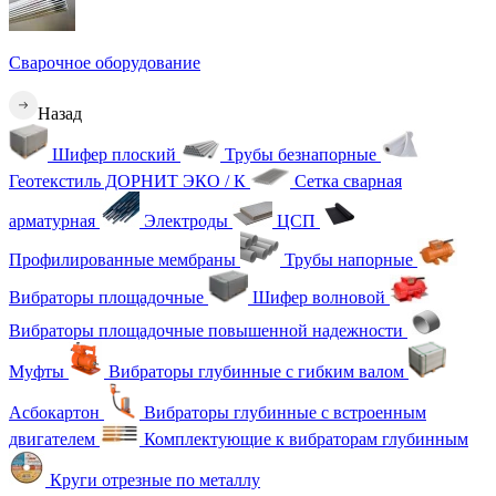
Сварочное оборудование
Назад
Шифер плоский
Трубы безнапорные
Геотекстиль ДОРНИТ ЭКО / К
Сетка сварная
арматурная
Электроды
ЦСП
Профилированные мембраны
Трубы напорные
Вибраторы площадочные
Шифер волновой
Вибраторы площадочные повышенной надежности
Муфты
Вибраторы глубинные с гибким валом
Асбокартон
Вибраторы глубинные с встроенным
двигателем
Комплектующие к вибраторам глубинным
Круги отрезные по металлу