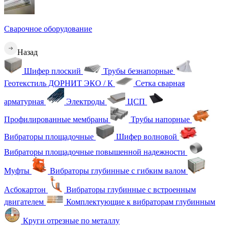
Сварочное оборудование
Назад
Шифер плоский
Трубы безнапорные
Геотекстиль ДОРНИТ ЭКО / К
Сетка сварная
арматурная
Электроды
ЦСП
Профилированные мембраны
Трубы напорные
Вибраторы площадочные
Шифер волновой
Вибраторы площадочные повышенной надежности
Муфты
Вибраторы глубинные с гибким валом
Асбокартон
Вибраторы глубинные с встроенным
двигателем
Комплектующие к вибраторам глубинным
Круги отрезные по металлу