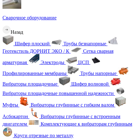
Сварочное оборудование
Назад
Шифер плоский
Трубы безнапорные
Геотекстиль ДОРНИТ ЭКО / К
Сетка сварная
арматурная
Электроды
ЦСП
Профилированные мембраны
Трубы напорные
Вибраторы площадочные
Шифер волновой
Вибраторы площадочные повышенной надежности
Муфты
Вибраторы глубинные с гибким валом
Асбокартон
Вибраторы глубинные с встроенным
двигателем
Комплектующие к вибраторам глубинным
Круги отрезные по металлу