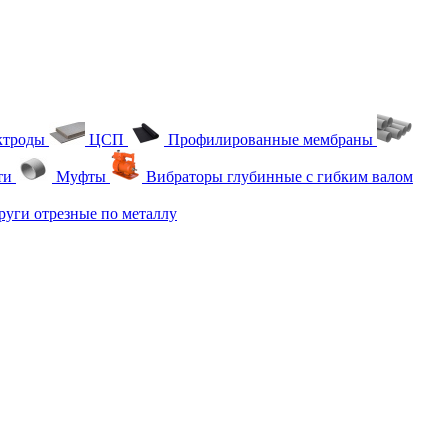
ктроды
ЦСП
Профилированные мембраны
ти
Муфты
Вибраторы глубинные с гибким валом
уги отрезные по металлу