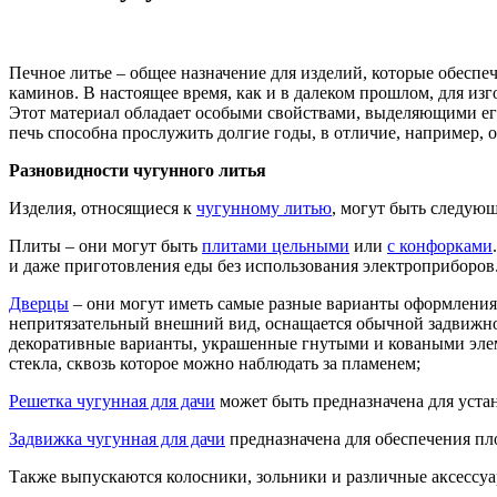
Печное литье – общее назначение для изделий, которые обес
каминов. В настоящее время, как и в далеком прошлом, для из
Этот материал обладает особыми свойствами, выделяющими его 
печь способна прослужить долгие годы, в отличие, например, о
Разновидности чугунного литья
Изделия, относящиеся к
чугунному литью
, могут быть следую
Плиты – они могут быть
плитами цельными
или
c конфорками
и даже приготовления еды без использования электроприборов
Дверцы
– они могут иметь самые разные варианты оформлени
непритязательный внешний вид, оснащается обычной задвижно
декоративные варианты, украшенные гнутыми и коваными эле
стекла, сквозь которое можно наблюдать за пламенем;
Решетка чугунная для дачи
может быть предназначена для устан
Задвижка чугунная для дачи
предназначена для обеспечения пл
Также выпускаются колосники, зольники и различные аксессуа