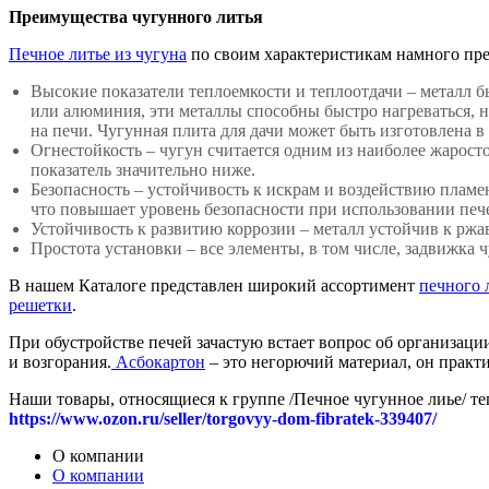
Преимущества чугунного литья
Печное литье из чугуна
по своим характеристикам намного пре
Высокие показатели теплоемкости и теплоотдачи – металл бы
или алюминия, эти металлы способны быстро нагреваться, но
на печи. Чугунная плита для дачи может быть изготовлена в
Огнестойкость – чугун считается одним из наиболее жаросто
показатель значительно ниже.
Безопасность – устойчивость к искрам и воздействию пламе
что повышает уровень безопасности при использовании печ
Устойчивость к развитию коррозии – металл устойчив к рж
Простота установки – все элементы, в том числе, задвижка 
В нашем Каталоге представлен широкий ассортимент
печного 
решетки
.
При обустройстве печей зачастую встает вопрос об организа
и возгорания.
Асбокартон
– это негорючий материал, он практи
Наши товары, относящиеся к группе /Печное чугунное лиье/ те
https://www.ozon.ru/seller/torgovyy-dom-fibratek-339407/
О компании
О компании