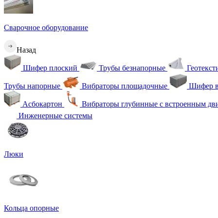
Сварочное оборудование
Назад
Шифер плоский
Трубы безнапорные
Геотекс
Трубы напорные
Вибраторы площадочные
Шифер в
Асбокартон
Вибраторы глубинные с встроенным дв
Инженерные системы
Люки
Кольца опорные