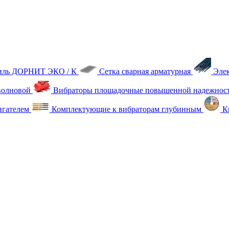
тиль ДОРНИТ ЭКО / К
Сетка сварная арматурная
Эле
олновой
Вибраторы площадочные повышенной надежнос
игателем
Комплектующие к вибраторам глубинным
Кр