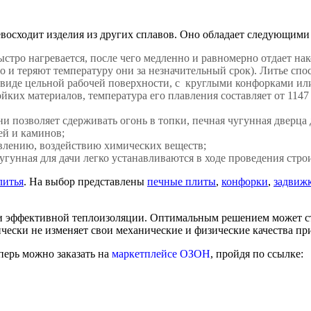
восходит изделия из других сплавов. Оно обладает следующими 
стро нагревается, после чего медленно и равномерно отдает нак
 и теряют температуру они за незначительный срок). Литье спос
 виде цельной рабочей поверхности, с круглыми конфорками или 
йких материалов, температура его плавления составляет от 1147
ни позволяет сдерживать огонь в топки, печная чугунная дверца
ей и каминов;
авлению, воздействию химических веществ;
чугунная для дачи легко устанавливаются в ходе проведения стр
литья
. На выбор представлены
печные плиты
,
конфорки
,
задвиж
ции эффективной теплоизоляции. Оптимальным решением может с
чески не изменяет свои механические и физические качества пр
перь можно заказать на
маркетплейсе ОЗОН
, пройдя по ссылке: