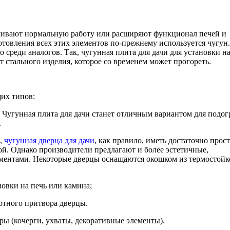
печивают нормальную работу или расширяют функционал печей и
готовления всех этих элементов по-прежнему используется чугун.
среди аналогов. Так, чугунная плита для дачи для установки н
т стального изделия, которое со временем может прогореть.
щих типов:
. Чугунная плита для дачи станет отличным вариантом для подог
.
я,
чугунная дверца для дачи
, как правило, иметь достаточно прос
й. Однако производители предлагают и более эстетичные,
ментами. Некоторые дверцы оснащаются окошком из термостойк
овки на печь или камина;
отного притвора дверцы.
ры (кочерги, ухваты, декоративные элементы).