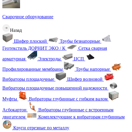
Сварочное оборудование
Назад
Шифер плоский
Трубы безнапорные
Геотекстиль ДОРНИТ ЭКО / К
Сетка сварная
арматурная
Электроды
ЦСП
Профилированные мембраны
Трубы напорные
Вибраторы площадочные
Шифер волновой
Вибраторы площадочные повышенной надежности
Муфты
Вибраторы глубинные с гибким валом
Асбокартон
Вибраторы глубинные с встроенным
двигателем
Комплектующие к вибраторам глубинным
Круги отрезные по металлу