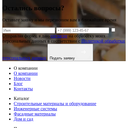
Остались вопросы?
Оставьте заявку и мы перезвоним вам в ближайшее время
Отправляя форму, я даю
согласие
на обработку моих
персональных данных в соответствии с
Политикой обработки
персональных данных
Подать заявку
О компании
О компании
Новости
Блог
Контакты
Каталог
Строительные материалы и оборудование
Инженерные системы
Фасадные материалы
Дом и сад