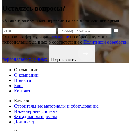
Остались вопросы?
Оставьте заявку и мы перезвоним вам в ближайшее время
Отправляя форму, я даю
согласие
на обработку моих
персональных данных в соответствии с
Политикой обработки
персональных данных
Подать заявку
О компании
О компании
Новости
Блог
Контакты
Каталог
Строительные материалы и оборудование
Инженерные системы
Фасадные материалы
Дом и сад