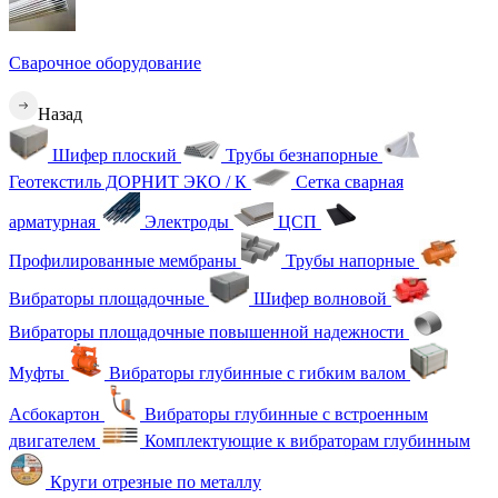
Сварочное оборудование
Назад
Шифер плоский
Трубы безнапорные
Геотекстиль ДОРНИТ ЭКО / К
Сетка сварная
арматурная
Электроды
ЦСП
Профилированные мембраны
Трубы напорные
Вибраторы площадочные
Шифер волновой
Вибраторы площадочные повышенной надежности
Муфты
Вибраторы глубинные с гибким валом
Асбокартон
Вибраторы глубинные с встроенным
двигателем
Комплектующие к вибраторам глубинным
Круги отрезные по металлу