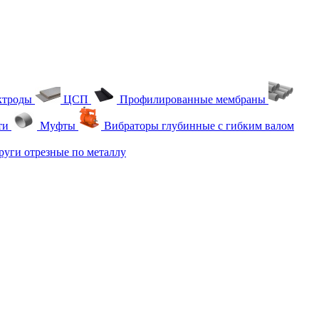
ктроды
ЦСП
Профилированные мембраны
ти
Муфты
Вибраторы глубинные с гибким валом
уги отрезные по металлу