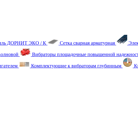
тиль ДОРНИТ ЭКО / К
Сетка сварная арматурная
Эле
олновой
Вибраторы площадочные повышенной надежнос
игателем
Комплектующие к вибраторам глубинным
Кр