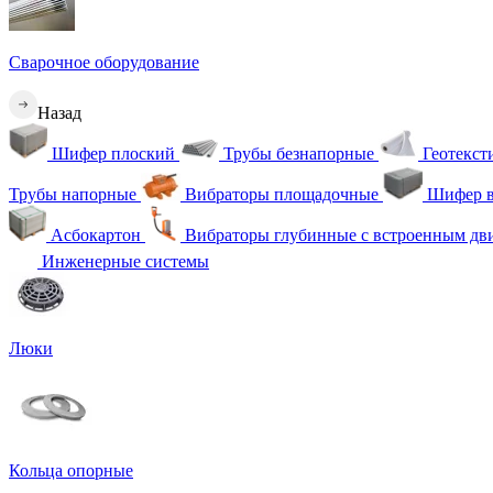
Сварочное оборудование
Назад
Шифер плоский
Трубы безнапорные
Геотекс
Трубы напорные
Вибраторы площадочные
Шифер в
Асбокартон
Вибраторы глубинные с встроенным дв
Инженерные системы
Люки
Кольца опорные