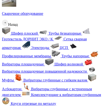
Сварочное оборудование
Назад
Шифер плоский
Трубы безнапорные
Геотекстиль ДОРНИТ ЭКО / К
Сетка сварная
арматурная
Электроды
ЦСП
Профилированные мембраны
Трубы напорные
Вибраторы площадочные
Шифер волновой
Вибраторы площадочные повышенной надежности
Муфты
Вибраторы глубинные с гибким валом
Асбокартон
Вибраторы глубинные с встроенным
двигателем
Комплектующие к вибраторам глубинным
Круги отрезные по металлу