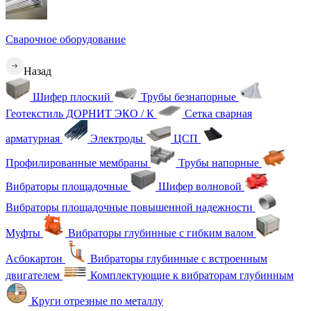
Сварочное оборудование
Назад
Шифер плоский
Трубы безнапорные
Геотекстиль ДОРНИТ ЭКО / К
Сетка сварная
арматурная
Электроды
ЦСП
Профилированные мембраны
Трубы напорные
Вибраторы площадочные
Шифер волновой
Вибраторы площадочные повышенной надежности
Муфты
Вибраторы глубинные с гибким валом
Асбокартон
Вибраторы глубинные с встроенным
двигателем
Комплектующие к вибраторам глубинным
Круги отрезные по металлу