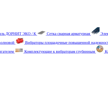
тиль ДОРНИТ ЭКО / К
Сетка сварная арматурная
Эле
олновой
Вибраторы площадочные повышенной надежнос
игателем
Комплектующие к вибраторам глубинным
Кр