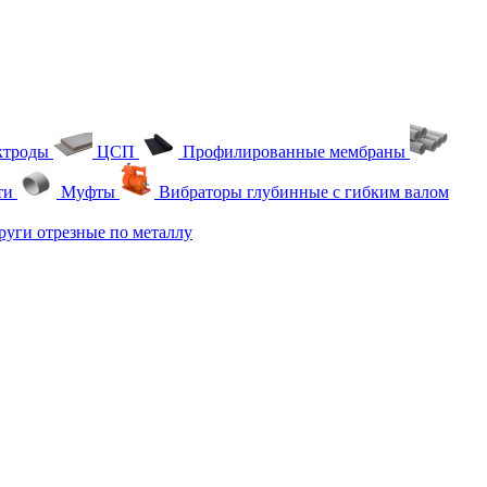
ктроды
ЦСП
Профилированные мембраны
ти
Муфты
Вибраторы глубинные с гибким валом
уги отрезные по металлу