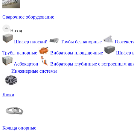
Сварочное оборудование
Назад
Шифер плоский
Трубы безнапорные
Геотекс
Трубы напорные
Вибраторы площадочные
Шифер в
Асбокартон
Вибраторы глубинные с встроенным дв
Инженерные системы
Люки
Кольца опорные