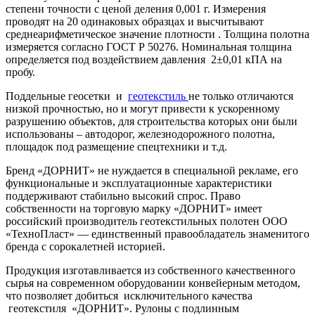
степени точности с ценой деления 0,001 г. Измерения
проводят на 20 одинаковых образцах и высчитывают
среднеарифметическое значение плотности . Толщина полотна
измеряется согласно ГОСТ Р 50276. Номинальная толщина
определяется под воздействием давления 2±0,01 кПА на
пробу.
Поддельные геосетки и
геотекстиль
не только отличаются
низкой прочностью, но и могут привести к ускоренному
разрушению объектов, для строительства которых они были
использованы – автодорог, железнодорожного полотна,
площадок под размещение спецтехники и т.д.
Бренд «ДОРНИТ» не нуждается в специальной рекламе, его
функциональные и эксплуатационные характеристики
поддерживают стабильно высокий спрос. Право
собственности на торговую марку «ДОРНИТ» имеет
российский производитель геотекстильных полотен ООО
«ТехноПласт» — единственный правообладатель знаменитого
бренда с сорокалетней историей.
Продукция изготавливается из собственного качественного
сырья на современном оборудовании конвейерным методом,
что позволяет добиться исключительного качества
геотекстиля «ДОРНИТ». Рулоны с подлинным