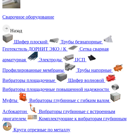
Сварочное оборудование
Назад
Шифер плоский
Трубы безнапорные
Геотекстиль ДОРНИТ ЭКО / К
Сетка сварная
арматурная
Электроды
ЦСП
Профилированные мембраны
Трубы напорные
Вибраторы площадочные
Шифер волновой
Вибраторы площадочные повышенной надежности
Муфты
Вибраторы глубинные с гибким валом
Асбокартон
Вибраторы глубинные с встроенным
двигателем
Комплектующие к вибраторам глубинным
Круги отрезные по металлу