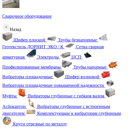
Сварочное оборудование
Назад
Шифер плоский
Трубы безнапорные
Геотекстиль ДОРНИТ ЭКО / К
Сетка сварная
арматурная
Электроды
ЦСП
Профилированные мембраны
Трубы напорные
Вибраторы площадочные
Шифер волновой
Вибраторы площадочные повышенной надежности
Муфты
Вибраторы глубинные с гибким валом
Асбокартон
Вибраторы глубинные с встроенным
двигателем
Комплектующие к вибраторам глубинным
Круги отрезные по металлу