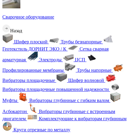
Сварочное оборудование
Назад
Шифер плоский
Трубы безнапорные
Геотекстиль ДОРНИТ ЭКО / К
Сетка сварная
арматурная
Электроды
ЦСП
Профилированные мембраны
Трубы напорные
Вибраторы площадочные
Шифер волновой
Вибраторы площадочные повышенной надежности
Муфты
Вибраторы глубинные с гибким валом
Асбокартон
Вибраторы глубинные с встроенным
двигателем
Комплектующие к вибраторам глубинным
Круги отрезные по металлу