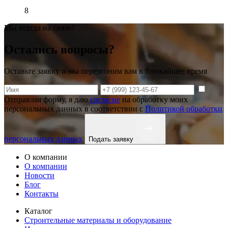
8
Мы всегда на связи!
Остались вопросы?
Оставьте заявку и мы перезвоним вам в ближайшее время
Отправляя форму, я даю
согласие
на обработку моих
персональных данных в соответствии с
Политикой обработки
персональных данных
Подать заявку
О компании
О компании
Новости
Блог
Контакты
Каталог
Строительные материалы и оборудование