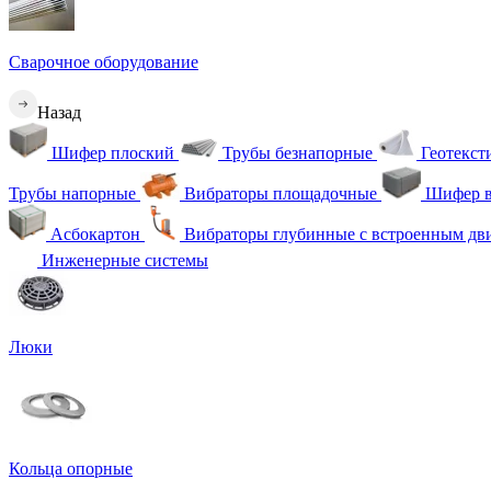
Сварочное оборудование
Назад
Шифер плоский
Трубы безнапорные
Геотекс
Трубы напорные
Вибраторы площадочные
Шифер в
Асбокартон
Вибраторы глубинные с встроенным дв
Инженерные системы
Люки
Кольца опорные