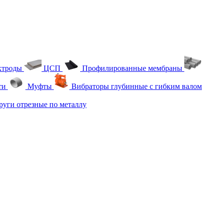
ктроды
ЦСП
Профилированные мембраны
ти
Муфты
Вибраторы глубинные с гибким валом
уги отрезные по металлу