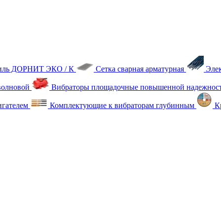
тиль ДОРНИТ ЭКО / К
Сетка сварная арматурная
Эле
олновой
Вибраторы площадочные повышенной надежнос
игателем
Комплектующие к вибраторам глубинным
Кр