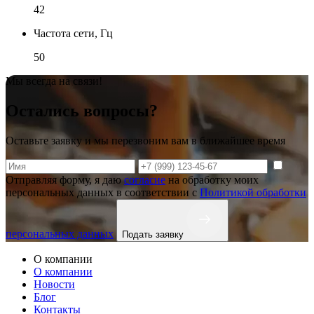
42
Частота сети, Гц
50
Мы всегда на связи!
Остались вопросы?
Оставьте заявку и мы перезвоним вам в ближайшее время
Отправляя форму, я даю
согласие
на обработку моих
персональных данных в соответствии с
Политикой обработки
персональных данных
Подать заявку
О компании
О компании
Новости
Блог
Контакты