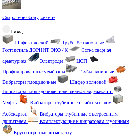
Сварочное оборудование
Назад
Шифер плоский
Трубы безнапорные
Геотекстиль ДОРНИТ ЭКО / К
Сетка сварная
арматурная
Электроды
ЦСП
Профилированные мембраны
Трубы напорные
Вибраторы площадочные
Шифер волновой
Вибраторы площадочные повышенной надежности
Муфты
Вибраторы глубинные с гибким валом
Асбокартон
Вибраторы глубинные с встроенным
двигателем
Комплектующие к вибраторам глубинным
Круги отрезные по металлу