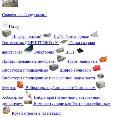
Сварочное оборудование
Назад
Шифер плоский
Трубы безнапорные
Геотекстиль ДОРНИТ ЭКО / К
Сетка сварная
арматурная
Электроды
ЦСП
Профилированные мембраны
Трубы напорные
Вибраторы площадочные
Шифер волновой
Вибраторы площадочные повышенной надежности
Муфты
Вибраторы глубинные с гибким валом
Асбокартон
Вибраторы глубинные с встроенным
двигателем
Комплектующие к вибраторам глубинным
Круги отрезные по металлу