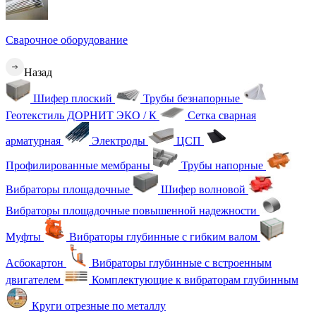
Сварочное оборудование
Назад
Шифер плоский
Трубы безнапорные
Геотекстиль ДОРНИТ ЭКО / К
Сетка сварная
арматурная
Электроды
ЦСП
Профилированные мембраны
Трубы напорные
Вибраторы площадочные
Шифер волновой
Вибраторы площадочные повышенной надежности
Муфты
Вибраторы глубинные с гибким валом
Асбокартон
Вибраторы глубинные с встроенным
двигателем
Комплектующие к вибраторам глубинным
Круги отрезные по металлу