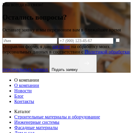
Мы всегда на связи!
Остались вопросы?
Оставьте заявку и мы перезвоним вам в ближайшее время
Отправляя форму, я даю
согласие
на обработку моих
персональных данных в соответствии с
Политикой обработки
персональных данных
Подать заявку
О компании
О компании
Новости
Блог
Контакты
Каталог
Строительные материалы и оборудование
Инженерные системы
Фасадные материалы
Дом и сад