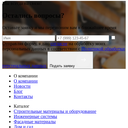
Мы всегда на связи!
Остались вопросы?
Оставьте заявку и мы перезвоним вам в ближайшее время
Отправляя форму, я даю
согласие
на обработку моих
персональных данных в соответствии с
Политикой обработки
персональных данных
Подать заявку
О компании
О компании
Новости
Блог
Контакты
Каталог
Строительные материалы и оборудование
Инженерные системы
Фасадные материалы
Дом и сад