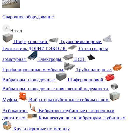
Сварочное оборудование
Назад
Шифер плоский
Трубы безнапорные
Геотекстиль ДОРНИТ ЭКО / К
Сетка сварная
арматурная
Электроды
ЦСП
Профилированные мембраны
Трубы напорные
Вибраторы площадочные
Шифер волновой
Вибраторы площадочные повышенной надежности
Муфты
Вибраторы глубинные с гибким валом
Асбокартон
Вибраторы глубинные с встроенным
двигателем
Комплектующие к вибраторам глубинным
Круги отрезные по металлу