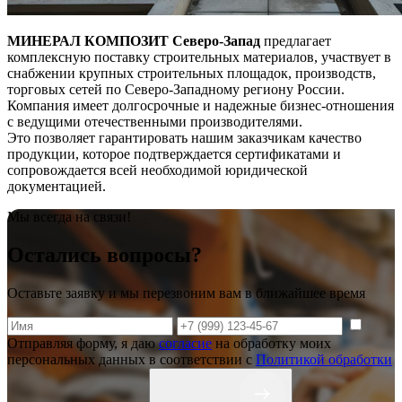
МИНЕРАЛ КОМПОЗИТ Северо-Запад
предлагает
комплексную поставку строительных материалов, участвует в
снабжении крупных строительных площадок, производств,
торговых сетей по Северо-Западному региону России.
Компания имеет долгосрочные и надежные бизнес-отношения
с ведущими отечественными производителями.
Это позволяет гарантировать нашим заказчикам качество
продукции, которое подтверждается сертификатами и
сопровождается всей необходимой юридической
документацией.
Мы всегда на связи!
Остались вопросы?
Оставьте заявку и мы перезвоним вам в ближайшее время
Отправляя форму, я даю
согласие
на обработку моих
персональных данных в соответствии с
Политикой обработки