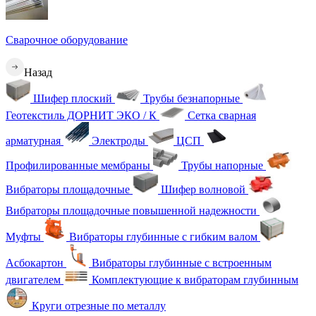
Сварочное оборудование
Назад
Шифер плоский
Трубы безнапорные
Геотекстиль ДОРНИТ ЭКО / К
Сетка сварная
арматурная
Электроды
ЦСП
Профилированные мембраны
Трубы напорные
Вибраторы площадочные
Шифер волновой
Вибраторы площадочные повышенной надежности
Муфты
Вибраторы глубинные с гибким валом
Асбокартон
Вибраторы глубинные с встроенным
двигателем
Комплектующие к вибраторам глубинным
Круги отрезные по металлу