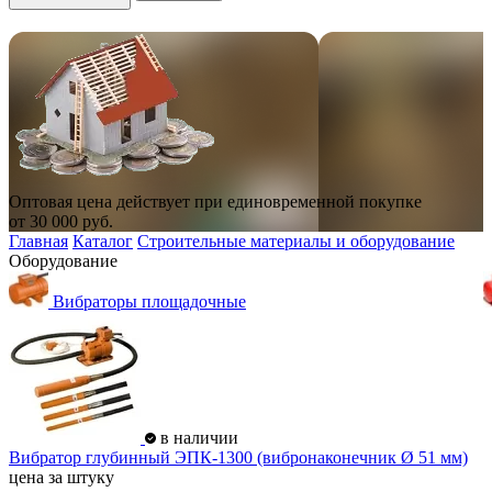
Оптовая цена действует при единовременной покупке
от
30 000
руб.
Главная
Каталог
Строительные материалы и оборудование
Оборудование
Вибраторы площадочные
в наличии
Вибратор глубинный ЭПК-1300 (вибронаконечник Ø 51 мм)
цена за штуку