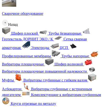
Сварочное оборудование
Назад
Шифер плоский
Трубы безнапорные
Геотекстиль ДОРНИТ ЭКО / К
Сетка сварная
арматурная
Электроды
ЦСП
Профилированные мембраны
Трубы напорные
Вибраторы площадочные
Шифер волновой
Вибраторы площадочные повышенной надежности
Муфты
Вибраторы глубинные с гибким валом
Асбокартон
Вибраторы глубинные с встроенным
двигателем
Комплектующие к вибраторам глубинным
Круги отрезные по металлу