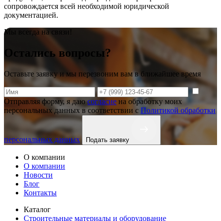
сопровождается всей необходимой юридической
документацией.
Мы всегда на связи!
Остались вопросы?
Оставьте заявку и мы перезвоним вам в ближайшее время
Отправляя форму, я даю
согласие
на обработку моих
персональных данных в соответствии с
Политикой обработки
персональных данных
Подать заявку
О компании
О компании
Новости
Блог
Контакты
Каталог
Строительные материалы и оборудование