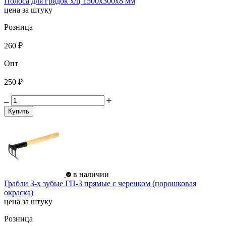
Полоса для грядок х/ц 1500х300х8 мм
цена за штуку
Розница
260 ₽
Опт
250 ₽
Купить
в наличии
Грабли 3-х зубые ГП-3 прямые с черенком (порошковая
окраска)
цена за штуку
Розница