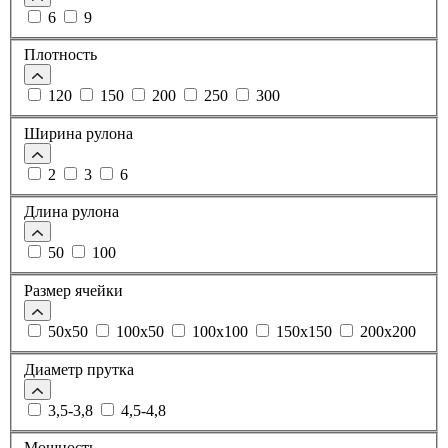
6
9
Плотность
120
150
200
250
300
Ширина рулона
2
3
6
Длина рулона
50
100
Размер ячейки
50х50
100х50
100х100
150х150
200х200
Диаметр прутка
3,5-3,8
4,5-4,8
Мощность