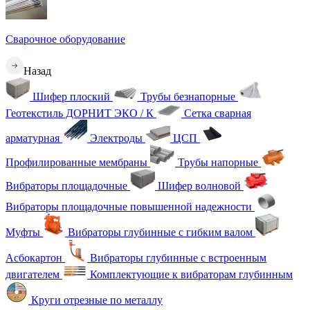
Сварочное оборудование
Назад
Шифер плоский
Трубы безнапорные
Геотекстиль ДОРНИТ ЭКО / К
Сетка сварная
арматурная
Электроды
ЦСП
Профилированные мембраны
Трубы напорные
Вибраторы площадочные
Шифер волновой
Вибраторы площадочные повышенной надежности
Муфты
Вибраторы глубинные с гибким валом
Асбокартон
Вибраторы глубинные с встроенным
двигателем
Комплектующие к вибраторам глубинным
Круги отрезные по металлу