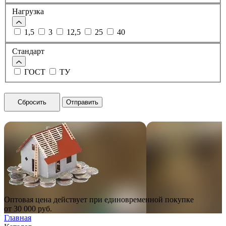
Нагрузка
1,5
3
12,5
25
40
Стандарт
ГОСТ
ТУ
Сбросить
Отправить
Оптовая цена действует при единовременной покупке
от
30 000
руб.
Главная