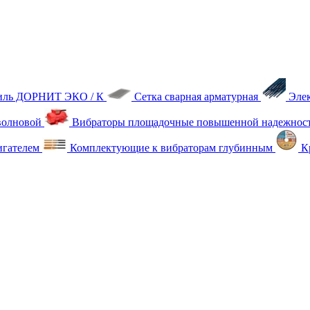
тиль ДОРНИТ ЭКО / К
Сетка сварная арматурная
Эле
олновой
Вибраторы площадочные повышенной надежнос
игателем
Комплектующие к вибраторам глубинным
Кр