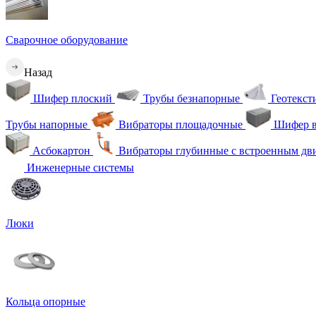
Сварочное оборудование
Назад
Шифер плоский
Трубы безнапорные
Геотекс
Трубы напорные
Вибраторы площадочные
Шифер в
Асбокартон
Вибраторы глубинные с встроенным дв
Инженерные системы
Люки
Кольца опорные