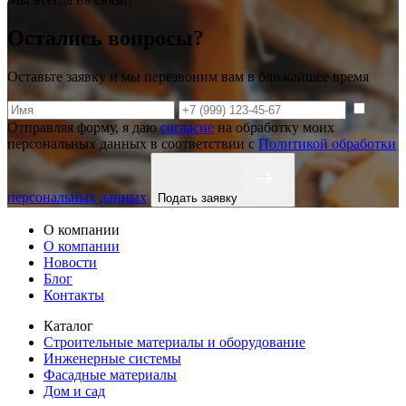
Остались вопросы?
Оставьте заявку и мы перезвоним вам в ближайшее время
Отправляя форму, я даю
согласие
на обработку моих
персональных данных в соответствии с
Политикой обработки
персональных данных
Подать заявку
О компании
О компании
Новости
Блог
Контакты
Каталог
Строительные материалы и оборудование
Инженерные системы
Фасадные материалы
Дом и сад