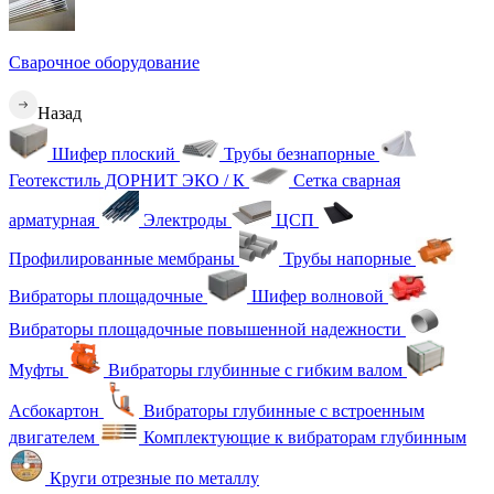
Сварочное оборудование
Назад
Шифер плоский
Трубы безнапорные
Геотекстиль ДОРНИТ ЭКО / К
Сетка сварная
арматурная
Электроды
ЦСП
Профилированные мембраны
Трубы напорные
Вибраторы площадочные
Шифер волновой
Вибраторы площадочные повышенной надежности
Муфты
Вибраторы глубинные с гибким валом
Асбокартон
Вибраторы глубинные с встроенным
двигателем
Комплектующие к вибраторам глубинным
Круги отрезные по металлу